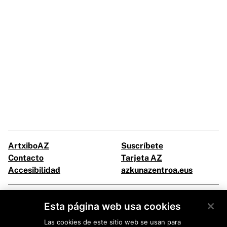
ArtxiboAZ
Suscríbete
Contacto
Tarjeta AZ
Accesibilidad
azkunazentroa.eus
Facebook
Twitter
Esta página web usa cookies
Instagram
Youtube
Las cookies de este sitio web se usan para
Flickr
Ivoox